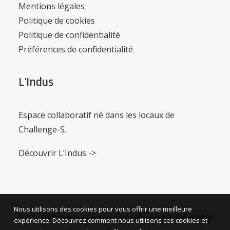
Mentions légales
Politique de cookies
Politique de confidentialité
Préférences de confidentialité
L'Indus
Espace collaboratif né dans les locaux de
Challenge-S.
Découvrir L’Indus ->
Nous utilisons des cookies pour vous offrir une meilleure
© 2025 Challenge-S. –
Conception du site : Agence Bad Monkey
expérience. Découvrez comment nous utilisons ces cookies et