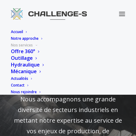
Accueil
Notre approche
Nos services
Offre 360°
Outillage
Hydraulique
Mécanique
Nos services
Actualités
Contact
Nous rejoindre
Nous accompagnons une grande
diversité de secteurs industriels en
mettant notre expertise au service de
vos enjeux de production, de