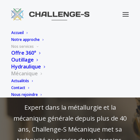
Accueil
Notre approche
Nos services
Offre 360°
Outillage
Hydraulique
Mécanique
Actualités
Mécanique
Contact
Nous rejoindre
Expert dans la métallurgie et la
mécanique générale depuis plus de 40
ans, Challenge-S Mécanique met sa