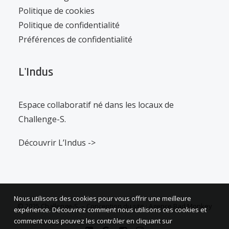
Politique de cookies
Politique de confidentialité
Préférences de confidentialité
L'Indus
Espace collaboratif né dans les locaux de
Challenge-S.
Découvrir L’Indus ->
Nous utilisons des cookies pour vous offrir une meilleure
© 2025 Challenge-S. –
Conception du site : Agence Bad Monkey
expérience. Découvrez comment nous utilisons ces cookies et
comment vous pouvez les contrôler en cliquant sur